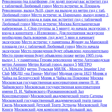
Революции (на платформе, где ходят поезда) вас встретит гид
с табличкой Любимый город
Место встречи: м. Площадь
Революции, выход №10, сразу на выходе из метро гид с таб.
Любимый город
Место встречи: м. Царицыно, выход номер 2,
у центрального входа в парк вас встретит гид с табличкой
Любимый город
Место встречи: Москва Котельническая
набережная, 1. Сбор группы за 5 минут до начала экскурсии, у
входа в кинотеатр « Иллюзион». Для посещения экскурсии
необходимо быть вовремя, гид ждет 5 мин и начинает
экскурсию
Место встречи: у памятника Жукову на Манежной
площади гид с табличкой Любимый город
Место начала
экскурсии
Место проведения будет объявлено дополнительно
Место проведения будет объявлено позже
метро 1905 года,
выход 1, у памятника Героям революции
метро Автозаводская
метро Аннино
Метро Китай город, выход 5
МЕТРО
САЛАРЬЕВО
метро Тульская
МИЛК - Moscow Imagine Live
Club
МКДЦ «на Грина»
Мо[три]
Модная среда 1823
Моряк и
Чайка на Белорусской
Моряк и Чайка на Покровке
Москва
Московская государственная консерватория имени П. И.
Чайковского
Московская государственная консерватория
имени П. И. Чайковского (Рахманиновский Зал
Консерватории)
Московский академический театр Сатиры
Московский государственный академический театр танца
Гжель
Московский Детский Театр Эстрады
Московский Дом
Книги
Московский дом композиторов. Большой зал.