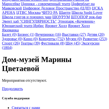
Маросейке
Циники - современный театр
Циферблат на
Маяковской
Цифровое Деловое Пространство (ЦДП)
ЦСКА
АРЕНА
ЦТВС Москва
ЧИТО РА
Шанти
Школа Sushi Lover
Школа гонгов и поющих чаш
ШОУРУМ
ШТОПОР рок-бар
Эвент хаб "СИНГУЛЯРНОСТЬ"
Этнопарк «Кочевник»
Юношеский театр Ирбис
Яровит Холл
Яровит Холл
Якиманка
Балет (0)
Бизнес (1)
Вечеринки (16)
Выставки (27)
Детям (20)
Здоровье (0)
Кино (0)
Концерты (732)
Музеи (0)
Развитие (253)
Спорт (26)
Театры (39)
Фестивали (8)
Шоу (45)
Экскурсии
(1804)
Дом-музей Марины
Цветаевой
Мероприятия отсутствуют.
Продолжить
Служба поддержки
Связаться с нами