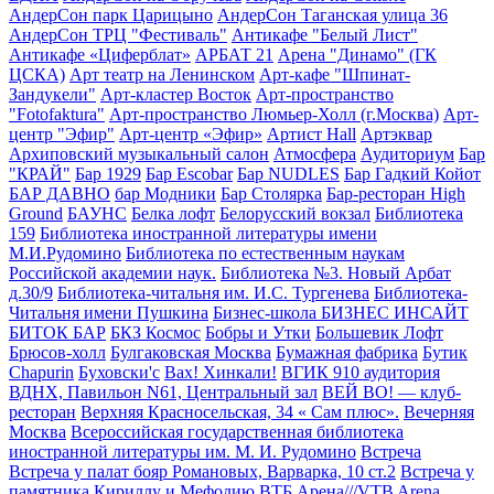
АндерСон парк Царицыно
АндерСон Таганская улица 36
АндерСон ТРЦ "Фестиваль"
Антикафе "Белый Лист"
Антикафе «Циферблат»
АРБАТ 21
Арена "Динамо" (ГК
ЦСКА)
Арт театр на Ленинском
Арт-кафе "Шпинат-
Зандукели"
Арт-кластер Восток
Арт-пространство
"Fotofaktura"
Арт-пространство Люмьер-Холл (г.Москва)
Арт-
центр "Эфир"
Арт-центр «Эфир»
Артист Hall
Артэквар
Архиповский музыкальный салон
Атмосфера
Аудиториум
Бар
"КРАЙ"
Бар 1929
Бар Escobar
Бар NUDLES
Бар Гадкий Койот
БАР ДАВНО
бар Модники
Бар Столярка
Бар-ресторан High
Ground
БАУНС
Белка лофт
Белорусский вокзал
Библиотека
159
Библиотека иностранной литературы имени
М.И.Рудомино
Библиотека по естественным наукам
Российской академии наук.
Библиотека №3. Новый Арбат
д.30/9
Библиотека-читальня им. И.С. Тургенева
Библиотека-
Читальня имени Пушкина
Бизнес-школа БИЗНЕС ИНСАЙТ
БИТОК БАР
БКЗ Космос
Бобры и Утки
Большевик Лофт
Брюсов-холл
Булгаковская Москва
Бумажная фабрика
Бутик
Chapurin
Буховски'с
Вах! Хинкали!
ВГИК 910 аудитория
ВДНХ, Павильон N61, Центральный зал
ВЕЙ ВО! — клуб-
ресторан
Верхняя Красносельская, 34 « Сам плюс».
Вечерняя
Москва
Всероссийская государственная библиотека
иностранной литературы им. М. И. Рудомино
Встреча
Встреча у палат бояр Романовых, Варварка, 10 ст.2
Встреча у
памятника Кириллу и Мефодию
ВТБ Арена///VTB Arena