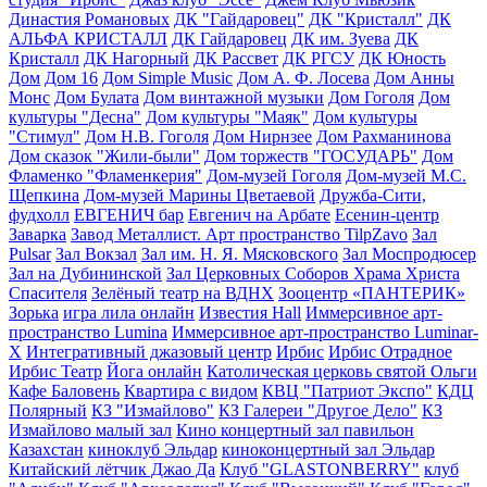
Династия Романовых
ДК "Гайдаровец"
ДК "Кристалл"
ДК
АЛЬФА КРИСТАЛЛ
ДК Гайдаровец
ДК им. Зуева
ДК
Кристалл
ДК Нагорный
ДК Рассвет
ДК РГСУ
ДК Юность
Дом
Дом 16
Дом Simple Music
Дом А. Ф. Лосева
Дом Анны
Монс
Дом Булата
Дом винтажной музыки
Дом Гоголя
Дом
культуры "Десна"
Дом культуры "Маяк"
Дом культуры
"Стимул"
Дом Н.В. Гоголя
Дом Нирнзее
Дом Рахманинова
Дом сказок "Жили-были"
Дом торжеств "ГОСУДАРЬ"
Дом
Фламенко "Фламенкерия"
Дом-музей Гоголя
Дом-музей М.С.
Щепкина
Дом-музей Марины Цветаевой
Дружба-Сити,
фудхолл
ЕВГЕНИЧ бар
Евгенич на Арбате
Есенин-центр
Заварка
Завод Металлист. Арт пространство TilpZavo
Зал
Pulsar
Зал Вокзал
Зал им. Н. Я. Мясковского
Зал Моспродюсер
Зал на Дубининской
Зал Церковных Соборов Храма Христа
Спасителя
Зелёный театр на ВДНХ
Зооцентр «ПАНТЕРИК»
Зорька
игра лила онлайн
Известия Hall
Иммерсивное арт-
пространство Lumina
Иммерсивное арт-пространство Luminar-
X
Интегративный джазовый центр
Ирбис
Ирбис Отрадное
Ирбис Театр
Йога онлайн
Католическая церковь святой Ольги
Кафе Баловень
Квартира с видом
КВЦ "Патриот Экспо"
КДЦ
Полярный
КЗ "Измайлово"
КЗ Галереи "Другое Дело"
КЗ
Измайлово малый зал
Кино концертный зал павильон
Казахстан
киноклуб Эльдар
киноконцертный зал Эльдар
Китайский лётчик Джао Да
Клуб "GLASTONBERRY"
клуб