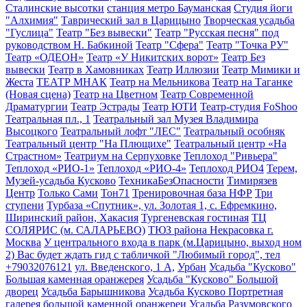
Сталинские высотки
станция метро Бауманская
Студия йоги
"Алхимия"
Таврический зал в Царицыно
Творческая усадьба
"Гуслица"
Театр "Без вывески"
Театр "Русская песня" под
руководством Н. Бабкиной
Театр "Сфера"
Театр "Точка РУ"
Театр «ОДЕОН»
Театр «У Никитских ворот»
Театр Без
вывески
Театр в Хамовниках
Театр Иллюзии
Театр Мимики и
Жеста
ТЕАТР МНАК
Театр на Мельникова
Театр на Таганке
(Новая сцена)
Театр на Цветном
Театр Современной
Драматургии
Театр Эстрады
Театр ЮТИ
Театр-студия FoShoo
Театральная пл., 1
Театральный зал Музея Владимира
Высоцкого
Театральный лофт "ЛЕС"
Театральный особняк
Театральный центр "На Плющихе"
Театральный центр «На
Страстном»
Театриум на Серпуховке
Теплоход "Ривьера"
Теплоход «РИО-1»
Теплоход «РИО-4»
Теплоход РИО4
Терем,
Музей-усадьба Кусково
ТехникаБезОпасности
Тимирязев
Центр
Только Сами
Тон71
Тренировочная база НФР
Три
ступени
Турбаза «Спутник», ул. Золотая 1, с. Ефремкино,
Ширинский район, Хакасия
Тургеневская гостиная
ТЦ
СОЛЯРИС (м. САЛАРЬЕВО)
ТЮЗ района Некрасовка г.
Москва
У центрального входа в парк (м.Царицыно, выход ном
2) Вас будет ждать гид с табличкой "Любимый город", тел
+79032076121
ул. Введенского, 1 А,
Урбан
Усадьба "Кусково"
Большая каменная оранжерея
Усадьба "Кусково" Большой
дворец
Усадьба Барышникова
Усадьба Кусково Портретная
галерея большой каменной оранжереи
Усадьба Разумовского