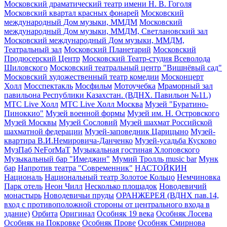
Московский драматический театр имени Н. В. Гоголя
Московский квартал красных фонарей
Московский
международный Дом музыки, ММДМ
Московский
международный Дом музыки, ММДМ, Светлановский зал
Московский международный Дом музыки, ММДМ,
Театральный зал
Московский Планетарий
Московский
Продюсерский Центр
Московский Театр-студия Всеволода
Шиловского
Московский театральный центр "Вишнёвый сад"
Московский художественный театр комедии
Москонцерт
Холл
Мосспектакль
Мосфильм
Мотоучебка
Мраморный зал
павильона Республики Казахстан. (ВДНХ. Павильон №11.)
МТС Live Холл
МТС Live Холл Москва
Музей "Буратино-
Пиноккио"
Музей военной формы
Музей им. Н. Островского
Музей Москвы
Музей Сословий
Музей шахмат Российской
шахматной федерации
Музей-заповедник Царицыно
Музей-
квартира В.И.Немировича-Данченко
Музей-усадьба Кусково
МузПаб NeForMaT
Музыкальная гостиная Хлоповского
Музыкальный бар "Имеджин"
Мумий Тролль music bar
Мунк
бар
Напротив театра "Современник"
НАСТОЙКИН
Националь
Национальный театр Золотое Кольцо
Немчиновка
Парк отель
Неон Чилл
Несколько площадок
Новодевичий
монастырь
Новодевичьи пруды
ОРАНЖЕРЕЯ (ВДНХ пав.14,
вход с противоположной стороны от центрального входа в
здание)
Орбита
Оригинал
Особняк 19 века
Особняк Лосева
Особняк на Покровке
Особняк Прове
Особняк Смирнова