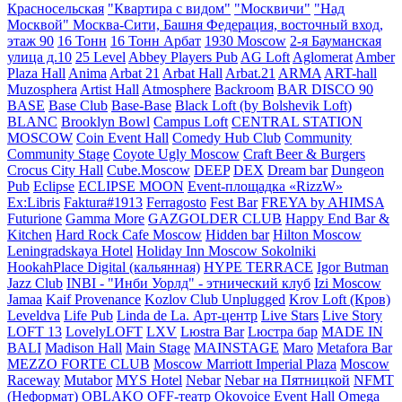
Красносельская
"Квартира с видом"
"Москвичи"
"Над
Москвой" Москва-Сити, Башня Федерация, восточный вход,
этаж 90
16 Тонн
16 Тонн Арбат
1930 Moscow
2-я Бауманская
улица д.10
25 Level
Abbey Players Pub
AG Loft
Aglomerat
Amber
Plaza Hall
Anima
Arbat 21
Arbat Hall
Arbat.21
ARMA
ART-hall
Muzosphera
Artist Hall
Atmosphere
Backroom
BAR DISCO 90
BASE
Base Club
Base-Base
Black Loft (by Bolshevik Loft)
BLANC
Brooklyn Bowl
Campus Loft
CENTRAL STATION
MOSCOW
Coin Event Hall
Comedy Hub Club
Community
Community Stage
Coyote Ugly Moscow
Craft Beer & Burgers
Crocus City Hall
Cube.Moscow
DEEP
DEX
Dream bar
Dungeon
Pub
Eclipse
ECLIPSE MOON
Event-площадка «RizzW»
Ex:Libris
Faktura#1913
Ferragosto
Fest Bar
FREYA by AHIMSA
Futurione
Gamma More
GAZGOLDER CLUB
Happy End Bar &
Kitchen
Hard Rock Cafe Moscow
Hidden bar
Hilton Moscow
Leningradskaya Hotel
Holiday Inn Moscow Sokolniki
HookahPlace Digital (кальянная)
HYPE TERRACE
Igor Butman
Jazz Club
INBI - "Инби Уорлд" - этнический клуб
Izi Moscow
Jamaa
Kaif Provenance
Kozlov Club Unplugged
Krov Loft (Кров)
Leveldva
Life Pub
Linda de La. Арт-центр
Live Stars
Live Story
LOFT 13
LovelyLOFT
LXV
Lюstra Bar
Lюстра бар
MADE IN
BALI
Madison Hall
Main Stage
MAINSTAGE
Maro
Metafora Bar
MEZZO FORTE CLUB
Moscow Marriott Imperial Plaza
Moscow
Raceway
Mutabor
MYS Hotel
Nebar
Nebar на Пятницкой
NFMT
(Неформат)
OBLAKO
OFF-театр
Okovoice Event Hall
Omega