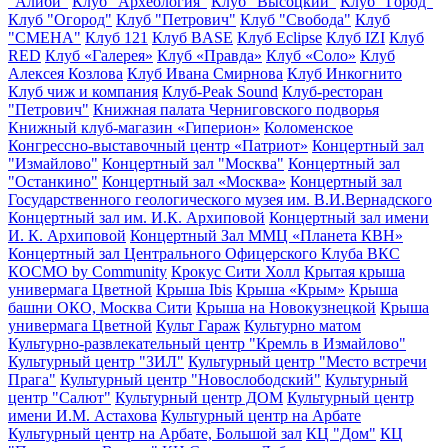
"Алиби"
Клуб "Археология"
Клуб "Высоцкий"
Клуб "Город"
Клуб "Огород"
Клуб "Петрович"
Клуб "Свобода"
Клуб
"СМЕНА"
Клуб 121
Клуб BASE
Клуб Eclipse
Клуб IZI
Клуб
RED
Клуб «Галерея»
Клуб «Правда»
Клуб «Соло»
Клуб
Алексея Козлова
Клуб Ивана Смирнова
Клуб Инкогнито
Клуб чиж и компания
Клуб-Peak Sound
Клуб-ресторан
"Петрович"
Книжная палата Черниговского подворья
Книжный клуб-магазин «Гиперион»
Коломенское
Конгрессно-выставочный центр «Патриот»
Концертный зал
"Измайлово"
Концертный зал "Москва"
Концертный зал
"Останкино"
Концертный зал «Москва»
Концертный зал
Государственного геологического музея им. В.И.Вернадского
Концертный зал им. И.К. Архиповой
Концертный зал имени
И. К. Архиповой
Концертный Зал ММЦ «Планета КВН»
Концертный зал Центрального Офицерского Клуба ВКС
КОСМО by Community
Крокус Сити Холл
Крытая крыша
универмага Цветной
Крыша Ibis
Крыша «Крым»
Крыша
башни ОКО, Москва Сити
Крыша на Новокузнецкой
Крыша
универмага Цветной
Культ Гараж
Культурно матом
Культурно-развлекательный центр "Кремль в Измайлово"
Культурный центр "ЗИЛ"
Культурный центр "Место встречи
Прага"
Культурный центр "Новослободский"
Культурный
центр "Салют"
Культурный центр ДОМ
Культурный центр
имени И.М. Астахова
Культурный центр на Арбате
Культурный центр на Арбате, Большой зал
КЦ "Дом"
КЦ