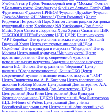
Учебный театр Ирбис
Фольклорный центр "Москва"
Фонтан
у Большого театра
Фотофактура
Фрейя от Ахимса. Family Club
Фрунзенская
Фудмолл ПРИВОЗ
Фудхолл «Дружба»
Фудхолл
Дружба-Москва
ФЦ "Москва" (Театр Рюминой)
Хаятт
Ридженси Петровский Парк
Хилтон Ленинградская
Хитровка
культурный центр
Хлебозавод №9
Хлебозавод. Дом Simple
Music.
Храм Святого Людовика
Храм Христа Спасителя
ЦВК
"ЭКСПОЦЕНТР"///Expocentre
ЦДП
ЦДРИ
Центр искусств
"АРТ Коробка"
Центр исполнительских искусств (бывший
Градский Холл)
Центр культурных инноваций "Дом
Скрябина"
Центр культуры и искусства "Меридиан"
Центр
Москвы
Центр новой культуры "Мир искусств"
Центр
прототипирования «Центр современной музыки и
исполнительских искусств» Академии хорового искусства
имени В.С. Попова
Центр развития "Вершина"
Центр
развития "Среда возможностей", Башня ОКО
Центр
современной музыки и исполнительских искусств "ТОН"
Центр Творчества им. А. В. Косарева
Центр холотропного
дыхания Holotrop Moscow
Центральный Дом актера им. А.А.
Яблочкиной
Центральный Дом Архитектора (ЦДА)
Центральный Дом Кино
Центральный Дом Культуры
Железнодорожников (ЦДКЖ)
Центральный Дом Литераторов
(ЦДЛ)///House of Writers
Центральный Дом учёных
Российской академии наук
Центральный офицерский клуб
Воздушно-космических сил
Центральный Рынок на