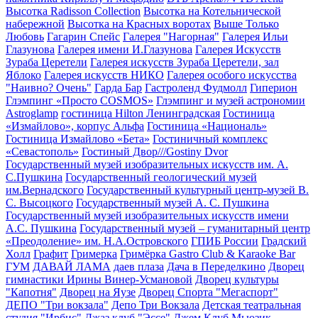
Высотка Radisson Collection
Высотка на Котельнической
набережной
Высотка на Красных воротах
Выше Только
Любовь
Гагарин Спейс
Галерея "Нагорная"
Галерея Ильи
Глазунова
Галерея имени И.Глазунова
Галерея Искусств
Зураба Церетели
Галерея искусств Зураба Церетели, зал
Яблоко
Галерея искусств НИКО
Галерея особого искусства
"Наивно? Очень"
Гарда Бар
Гастроленд Фудмолл
Гиперион
Глэмпинг «Просто COSMOS»
Глэмпинг и музей астрономии
Astroglamp
гостиница Hilton Ленинградская
Гостиница
«Измайлово», корпус Альфа
Гостиница «Националь»
Гостиница Измайлово «Бета»
Гостиничный комплекс
«Севастополь»
Гостиный Двор///Gostiny Dvor
Государственный музей изобразительных искусств им. А.
С.Пушкина
Государственный геологический музей
им.Вернадского
Государственный культурный центр-музей В.
С. Высоцкого
Государственный музей А. С. Пушкина
Государственный музей изобразительных искусств имени
А.С. Пушкина
Государственный музей – гуманитарный центр
«Преодоление» им. Н.А.Островского
ГПИБ России
Градский
Холл
Графит
Гримерка
Гримёрка Gastro Club & Karaoke Bar
ГУМ
ДАВАЙ ЛАМА
даев плаза
Дача в Переделкино
Дворец
гимнастики Ирины Винер-Усмановой
Дворец культуры
"Капотня"
Дворец на Яузе
Дворец Спорта "Мегаспорт"
ДЕПО "Три вокзала"
Депо Три Вокзала
Детская театральная
студия "Ирбис"
Джаз клуб "Эссе"
Джем Клуб Мьюзик