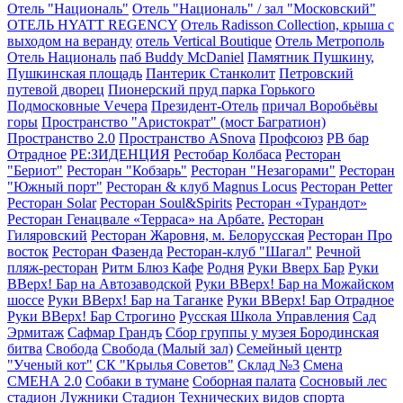
Отель "Националь"
Отель "Националь" / зал "Московский"
ОТЕЛЬ HYATT REGENCY
Отель Radisson Сollection, крыша с
выходом на веранду
отель Vertical Boutique
Отель Метрополь
Отель Националь
паб Buddy McDaniel
Памятник Пушкину,
Пушкинская площадь
Пантерик Станколит
Петровский
путевой дворец
Пионерский пруд парка Горького
Подмосковные Vечера
Президент-Отель
причал Воробьёвы
горы
Пространство "Аристократ" (мост Багратион)
Пространство 2.0
Пространство ASnova
Профсоюз
РВ бар
Отрадное
РЕ:ЗИДЕНЦИЯ
Рестобар Колбаса
Ресторан
"Бериот"
Ресторан "Кобзарь"
Ресторан "Незагорами"
Ресторан
"Южный порт"
Ресторан & клуб Magnus Locus
Ресторан Petter
Ресторан Solar
Ресторан Soul&Spirits
Ресторан «Турандот»
Ресторан Генацвале «Терраса» на Арбате.
Ресторан
Гиляровский
Ресторан Жаровня, м. Белорусская
Ресторан Про
восток
Ресторан Фазенда
Ресторан-клуб "Шагал"
Речной
пляж-ресторан
Ритм Блюз Кафе
Родня
Руки Вверх Бар
Руки
ВВерх! Бар на Автозаводской
Руки ВВерх! Бар на Можайском
шоссе
Руки ВВерх! Бар на Таганке
Руки ВВерх! Бар Отрадное
Руки ВВерх! Бар Строгино
Русская Школа Управления
Сад
Эрмитаж
Сафмар Грандъ
Сбор группы у музея Бородинская
битва
Свобода
Свобода (Малый зал)
Семейный центр
"Ученый кот"
СК "Крылья Советов"
Склад №3
Смена
СМЕНА 2.0
Собаки в тумане
Соборная палата
Сосновый лес
стадион Лужники
Стадион Технических видов спорта