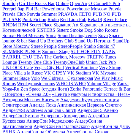
Rooftop
On The Rocks Bar
Online
Open Air
O’Connell’s Pub
Perepel бар
Pipl Bar
Powerhouse
Powerhouse Moscow
Pravda
Pravda Club
Pravda Summer
PRAVDA ЛЕТО
PUB NO PUB
PULSAR
Punk Fiction
Radio
Red Lion Pub
Reka19
River Palace
RNDM
RPM
Secret Place
Signature Art
Signature art в высотке на
Котельнической
SISTERS
Sisterz
Smoke Dog
Soho Rooms
Soluxe Hotel Moscow
Soma
Sound healing center
Sova
Space -
lounge & bar
Stand Up Brothers Club
Stand Up Патрики
StandUp
Store Moscow
Stereo People
StereoPeople
Studio
Studio 47
SUMMER PUNCH
Summer Stage
SUP FOR FUN
TAP &
BARREL
TAU
TBA
The Carlton, Moscow
TREFF8
Tunes
Lounge
Twenty One Club
TwentyOneClub
Union Jack Pub
UNLOCK Cafe
Vegas City Hall
Vertical Boutique
Very Strong
Place
Villa a la Russe
VK GIPSY
VK Stadium
VK Музыка
Summer Stage
Volo
We Cidreria - Сухаревская
We Play Music
Rooms
Weplaymusic rooms
WHO IS WHO
Yahmur Village
Yauza
Yoga-Ru
Zen Space (студия йоги)
Zorka Panoramic Terrace & Bar
«Обертон»
«Смена 2.0»
«Центр культуры и творчества «Нега»
Автодром Moscow Raceway
Академия Будущего станция
Селигерская
Ананда Лока
Англиканская Церковь Святого
Андрея///St Andrews Anglican Church
АндерСон 5 Авеню
АндерСон Бутово
Андерсон Домодедово
АндерСон
Кусковская
АндерСон Медведково
АндерСон на
Братиславской
АндерСон на Гиляровского
АндерСон на Даче.
ВДНХ
АндерСон на Обручева
АндерСон на Соколе