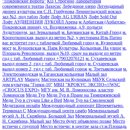
"Покровские Ворота"
КЦ Строгино
Лаборатория
современного театра
Лахесис
Лебединое озеро
Легендарный
дворец культуры им С.П. Горбунова
Ленинградский вокзал,
зал №2, под табло
Лофт
Лофт AG URBAN
Лофт Sold Out
Лофт АУДИЕНЦИЯ
ЛУКОЙЛ Арена
м Арбатская (Арбатско-
Покровская линия), ул. Воздвиженка, д.9, подъезд
Аудиториум, зал Зеркальный
м. Бауманская
м. Китай-Город
м.
Кропоткинская, выход из метро №2, у ресторана Иль Патио
вас встретит гид с табличкой Любимый город
м. Кузнецкий
мост
м. Кунцевская
м. Парк Культуры, Кольцевая. На улице
м.
Площадь Революции, выход №10, сразу на выходе из метро
гид с таб. Любимый город +79032076121
м. Сухаревская,
выход номер 2, гид с таб. Любимый город
м. Сухаревская,
выход номер 2, гид с таб. Любимый горож
м. Третьяковская
м.
Электрозаводская
м.Таганская кольцевая
Малый зал
ARTPLAY
Мариус
Мастерская на Кулишках
МБУК Сельский
дом культуры "Горки-10"
МВЦ "КРОКУС ЭКСПО«///WSC
«CROCUS EXPO»
МГУ им. М. В. Ломоносова, кластер
Ломоносов
Меди Тур
Меди Тур в Пране на Тимирязевской
Меди Тур в студии Like a Bird
Меди Тур на Смоленской
Медитация онлайн
Международный аэропорт Шереметьево.
Терминал С
Международный центр самбо
Мемориальный
музей А. Н. Скрябина, Большой Зал
Мемориальный музей А.
Н. Скрябина, Малый зал
Место будет объявлено позже
Место
встречи с группой
Место встречи: в центре зала ст.м.Площадь