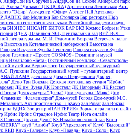
Х
АндерСон на Обручева
АндерСон на Соколе
АндерСон парк
21
Арена "Динамо" (ГК ЦСКА)
Арт театр на Ленинском
Арт-
центр "Эфир"
Арт-центр «Эфир»
Артист Hall
Артэквар
АР ДАВНО
бар Модники
Бар Столярка
Бар-ресторан High
лиотека по естественным наукам Российской академии наук.
кола БИЗНЕС ИНСАЙТ
БИТОК БАР
БКЗ Космос
Бобры и Утки
итория
ВДНХ, Павильон N61, Центральный зал
ВЕЙ ВО! —
нной литературы им. М. И. Рудомино
Встреча
Встреча у палат
on
Высотка на Котельнической набережной
Высотка на
Галерея Искусств Зураба Церетели
Галерея искусств Зураба
ерион
Глэмпинг «Просто COSMOS»
Глэмпинг и музей
ица Измайлово «Бета»
Гостиничный комплекс «Севастополь»
ский музей им.Вернадского
Государственный культурный
 А.С. Пушкина
Государственный музей – гуманитарный центр
ДАВАЙ ЛАМА
даев плаза
Дача в Переделкино
Дворец
зала"
Депо Три Вокзала
Детская театральная студия "Ирбис"
аровец
ДК им. Зуева
ДК Кристалл
ДК Нагорный
ДК Рассвет
 Гоголя
Дом культуры "Десна"
Дом культуры "Маяк"
Дом
 Фламенко "Фламенкерия"
Дом-музей Гоголя
Дом-музей М.С.
 Металлист. Арт пространство TilpZavo
Зал Pulsar
Зал Вокзал
атр на ВДНХ
Зооцентр «ПАНТЕРИК»
Зорька
игра лила онлайн
тр
Ирбис
Ирбис Отрадное
Ирбис Театр
Йога онлайн
З Галереи "Другое Дело"
КЗ Измайлово малый зал
Кино
ONBERRY"
клуб "Алиби"
Клуб "Археология"
Клуб "Высоцкий"
уб RED
Клуб «Галерея»
Клуб «Правда»
Клуб «Соло»
Клуб