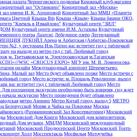
жная палата Черниговского подворья
Книжный клуб-магазин
онцертный зал "Останкино"
Концертный зал «Москва»
 зал имени И. К. Архиповой
Концертный Зал ММЦ «Планета
рмага Цветной
Крыша Ibis
Крыша «Крым»
Крыша башни ОКО,
 центр "Кремль в Измайлово"
Культурный центр "ЗИЛ"
р ДОМ
Культурный центр имени И.М. Астахова
Культурный
ременного театра
Лахесис
Лебединое озеро
Легендарный
ДИЕНЦИЯ
ЛУКОЙЛ Арена
м Арбатская (Арбатско-Покровская
етро №2, у ресторана Иль Патио вас встретит гид с табличкой
разу на выходе из метро гид с таб. Любимый город
орож
м. Третьяковская
м. Электрозаводская
м.Таганская
КСПО«///WSC «CROCUS EXPO»
МГУ им. М. В. Ломоносова,
итация онлайн
Международный аэропорт Шереметьево.
бина, Малый зал
Место будет объявлено позже
Место встречи с
 Любимый город
Место встречи: м. Площадь Революции, выход
парк вас встретит гид с табличкой Любимый город
Место
». Для посещения экскурсии необходимо быть вовремя, гид ждет
 начала экскурсии
Место проведения будет объявлено
аводская
метро Аннино
Метро Китай город, выход 5
МЕТРО
на Белорусской
Моряк и Чайка на Покровке
Москва
Чайковского (Рахманиновский Зал Консерватории)
Московский
ады
Московский Дом Книги
Московский дом композиторов.
ародный Дом музыки, ММДМ
Московский международный
нетарий
Московский Продюсерский Центр
Московский Театр-
сконцерт Холл
Мосспектакль
Мосфильм
Мотоучебка