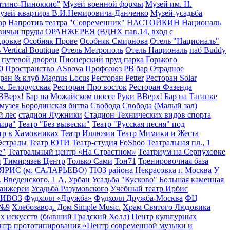
атино-Пиноккио"
Музей военной формы
Музей им. Н.
узей-квартира В.И.Немировича-Данченко
Музей-усадьба
ар
Напротив театра "Современник"
НАСТОЙКИН
Националь
вичьи пруды
ОРАНЖЕРЕЯ (ВДНХ пав.14, вход с
кровке
Особняк Прове
Особняк Смирнова
Отель "Националь"
 Vertical Boutique
Отель Метрополь
Отель Националь
паб Buddy
 путевой дворец
Пионерский пруд парка Горького
0
Пространство ASnova
Профсоюз
РВ бар Отрадное
ран & клуб Magnus Locus
Ресторан Petter
Ресторан Solar
м. Белорусская
Ресторан Про восток
Ресторан Фазенда
ВВерх! Бар на Можайском шоссе
Руки ВВерх! Бар на Таганке
музея Бородинская битва
Свобода
Свобода (Малый зал)
 лес
стадион Лужники
Стадион Технических видов спорта
лица"
Театр "Без вывески"
Театр "Русская песня" под
тр в Хамовниках
Театр Иллюзии
Театр Мимики и Жеста
Эстрады
Театр ЮТИ
Театр-студия FoShoo
Театральная пл., 1
е"
Театральный центр «На Страстном»
Театриум на Серпуховке
и
Тимирязев Центр
Только Сами
Тон71
Тренировочная база
ЯРИС (м. САЛАРЬЕВО)
ТЮЗ района Некрасовка г. Москва
У
. Введенского, 1 А,
Урбан
Усадьба "Кусково" Большая каменная
ранжереи
Усадьба Разумовского
Учебный театр Ирбис
РИВОЗ
Фудхолл «Дружба»
Фудхолл Дружба-Москва
ФЦ
 №9
Хлебозавод. Дом Simple Music.
Храм Святого Людовика
х искусств (бывший Градский Холл)
Центр культурных
нтр прототипирования «Центр современной музыки и