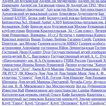
АндерСон Кусковская
АндерСон Медведково
АндерСон на Бра
Царицыно
АндерСон Таганская улица 36
АндерСон ТРЦ "Фест
кафе "Шпинат-Зандукели"
Арт-кластер Восток
Арт-пространств
Архиповский музыкальный салон
Атмосфера
Аудиториум
Бар
Ground
БАУНС
Белка лофт
Белорусский вокзал
Библиотека 159
Библиотека №3. Новый Арбат д.30/9
Библиотека-читальня им. 
Большевик Лофт
Брюсов-холл
Булгаковская Москва
Бумажная 
клуб-ресторан
Верхняя Красносельская, 34 « Сам плюс».
Вечер
бояр Романовых, Варварка, 10 ст.2
Встреча у памятника Кири
Красных воротах
Выше Только Любовь
Гагарин Спейс
Галерея
Церетели, зал Яблоко
Галерея искусств НИКО
Галерея особого
астрономии Astroglamp
гостиница Hilton Ленинградская
Гостин
Гостиный Двор///Gostiny Dvor
Государственный музей изобрази
центр-музей В. С. Высоцкого
Государственный музей А. С. П
«Преодоление» им. Н.А.Островского
ГПИБ России
Градский Х
гимнастики Ирины Винер-Усмановой
Дворец культуры "Капот
Джаз клуб "Эссе"
Джем Клуб Мьюзик
Династия Романовых
ДК
ДК РГСУ
ДК Юность
Дом
Дом 16
Дом Simple Music
Дом А. Ф.
культуры "Стимул"
Дом Н.В. Гоголя
Дом Нирнзее
Дом Рахман
Щепкина
Дом-музей Марины Цветаевой
Дружба-Сити, фудхол
Зал им. Н. Я. Мясковского
Зал Моспродюсер
Зал на Дубининск
Известия Hall
Иммерсивное арт-пространство Lumina
Иммерсив
Католическая церковь святой Ольги
Кафе Баловень
Квартира с
концертный зал павильон Казахстан
киноклуб Эльдар
кинокон
Клуб "Город"
Клуб "Огород"
Клуб "Петрович"
Клуб "Свобода"