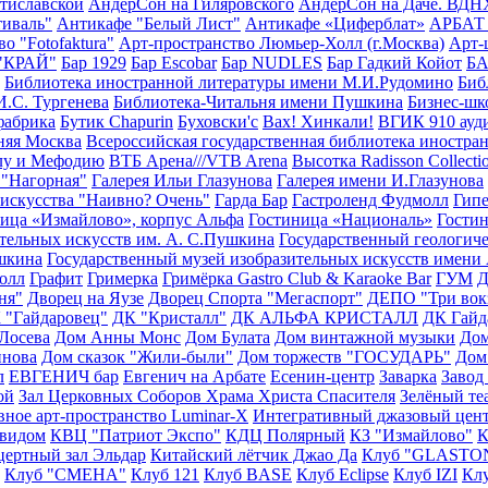
тиславской
АндерСон на Гиляровского
АндерСон на Даче. ВДН
иваль"
Антикафе "Белый Лист"
Антикафе «Циферблат»
АРБАТ 
о "Fotofaktura"
Арт-пространство Люмьер-Холл (г.Москва)
Арт-
 "КРАЙ"
Бар 1929
Бар Escobar
Бар NUDLES
Бар Гадкий Койот
Б
Библиотека иностранной литературы имени М.И.Рудомино
Биб
И.С. Тургенева
Библиотека-Читальня имени Пушкина
Бизнес-ш
фабрика
Бутик Chapurin
Буховски'с
Вах! Хинкали!
ВГИК 910 ауд
няя Москва
Всероссийская государственная библиотека иностра
ллу и Мефодию
ВТБ Арена///VTB Arena
Высотка Radisson Collecti
 "Нагорная"
Галерея Ильи Глазунова
Галерея имени И.Глазунова
 искусства "Наивно? Очень"
Гарда Бар
Гастроленд Фудмолл
Гип
ица «Измайлово», корпус Альфа
Гостиница «Националь»
Гостин
тельных искусств им. А. С.Пушкина
Государственный геологиче
ушкина
Государственный музей изобразительных искусств имени
олл
Графит
Гримерка
Гримёрка Gastro Club & Karaoke Bar
ГУМ
ня"
Дворец на Яузе
Дворец Спорта "Мегаспорт"
ДЕПО "Три вок
 "Гайдаровец"
ДК "Кристалл"
ДК АЛЬФА КРИСТАЛЛ
ДК Гайд
 Лосева
Дом Анны Монс
Дом Булата
Дом винтажной музыки
Дом
инова
Дом сказок "Жили-были"
Дом торжеств "ГОСУДАРЬ"
Дом
л
ЕВГЕНИЧ бар
Евгенич на Арбате
Есенин-центр
Заварка
Завод
ой
Зал Церковных Соборов Храма Христа Спасителя
Зелёный те
ное арт-пространство Luminar-X
Интегративный джазовый цен
 видом
КВЦ "Патриот Экспо"
КДЦ Полярный
КЗ "Измайлово"
К
цертный зал Эльдар
Китайский лётчик Джао Да
Клуб "GLAST
Клуб "СМЕНА"
Клуб 121
Клуб BASE
Клуб Eclipse
Клуб IZI
Кл