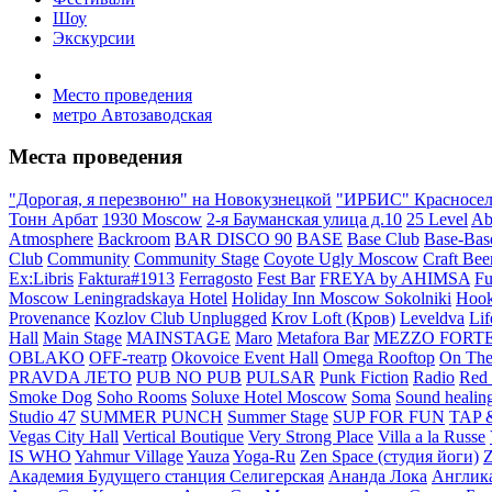
Шоу
Экскурсии
Место проведения
метро Автозаводская
Места проведения
"Дорогая, я перезвоню" на Новокузнецкой
"ИРБИС" Красносел
Тонн Арбат
1930 Moscow
2-я Бауманская улица д.10
25 Level
Ab
Atmosphere
Backroom
BAR DISCO 90
BASE
Base Club
Base-Bas
Club
Community
Community Stage
Coyote Ugly Moscow
Craft Bee
Ex:Libris
Faktura#1913
Ferragosto
Fest Bar
FREYA by AHIMSA
Fu
Moscow Leningradskaya Hotel
Holiday Inn Moscow Sokolniki
Hook
Provenance
Kozlov Club Unplugged
Krov Loft (Кров)
Leveldva
Lif
Hall
Main Stage
MAINSTAGE
Maro
Metafora Bar
MEZZO FORT
OBLAKO
OFF-театр
Okovoice Event Hall
Omega Rooftop
On The
PRAVDA ЛЕТО
PUB NO PUB
PULSAR
Punk Fiction
Radio
Red 
Smoke Dog
Soho Rooms
Soluxe Hotel Moscow
Soma
Sound healing
Studio 47
SUMMER PUNCH
Summer Stage
SUP FOR FUN
TAP 
Vegas City Hall
Vertical Boutique
Very Strong Place
Villa a la Russe
IS WHO
Yahmur Village
Yauza
Yoga-Ru
Zen Space (студия йоги)
Z
Академия Будущего станция Селигерская
Ананда Лока
Англика