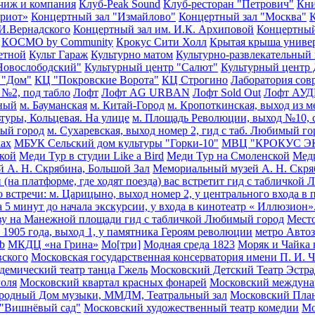
чиж и компания
Клуб-Peak Sound
Клуб-ресторан "Петрович"
Кни
триот»
Концертный зал "Измайлово"
Концертный зал "Москва"
К
.И.Вернадского
Концертный зал им. И.К. Архиповой
Концертный
КОСМО by Community
Крокус Сити Холл
Крытая крыша униве
етной
Культ Гараж
Культурно матом
Культурно-развлекательный
Новослободский"
Культурный центр "Салют"
Культурный цент
 "Дом"
КЦ "Покровские Ворота"
КЦ Строгино
Лаборатория сов
 №2, под табло
Лофт
Лофт AG URBAN
Лофт Sold Out
Лофт АУ
ьный
м. Бауманская
м. Китай-Город
м. Кропоткинская, выход из м
ьтуры, Кольцевая. На улице
м. Площадь Революции, выход №10, с
мый город
м. Сухаревская, выход номер 2, гид с таб. Любимый г
ках
МБУК Сельский дом культуры "Горки-10"
МВЦ "КРОКУС Э
кой
Меди Тур в студии Like a Bird
Меди Тур на Смоленской
Мед
 А. Н. Скрябина, Большой Зал
Мемориальный музей А. Н. Скря
 (на платформе, где ходят поезда) вас встретит гид с табличкой
 встречи: м. Царицыно, выход номер 2, у центрального входа в 
а 5 минут до начала экскурсии, у входа в кинотеатр « Иллюзион
ову на Манежной площади гид с табличкой Любимый город
Место
 1905 года, выход 1, у памятника Героям революции
метро Автоз
b
МКДЦ «на Грина»
Мо[три]
Модная среда 1823
Моряк и Чайка 
вского
Московская государственная консерватория имени П. И. 
демический театр танца Гжель
Московский Детский Театр Эстр
голя
Московский квартал красных фонарей
Московский междун
родный Дом музыки, ММДМ, Театральный зал
Московский Пла
 "Вишнёвый сад"
Московский художественный театр комедии
Мо