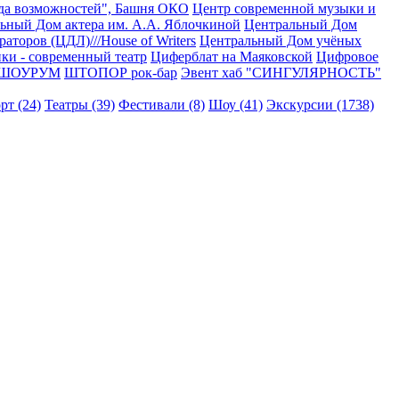
еда возможностей", Башня ОКО
Центр современной музыки и
ьный Дом актера им. А.А. Яблочкиной
Центральный Дом
торов (ЦДЛ)///House of Writers
Центральный Дом учёных
ки - современный театр
Циферблат на Маяковской
Цифровое
ШОУРУМ
ШТОПОР рок-бар
Эвент хаб "СИНГУЛЯРНОСТЬ"
рт (24)
Театры (39)
Фестивали (8)
Шоу (41)
Экскурсии (1738)