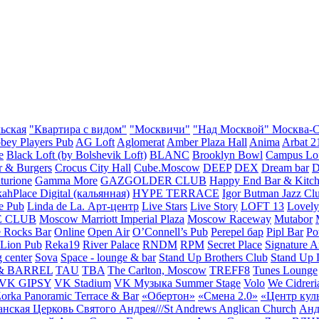
ьская
"Квартира с видом"
"Москвичи"
"Над Москвой" Москва-Си
bey Players Pub
AG Loft
Aglomerat
Amber Plaza Hall
Anima
Arbat 2
e
Black Loft (by Bolshevik Loft)
BLANC
Brooklyn Bowl
Campus Lo
r & Burgers
Crocus City Hall
Cube.Moscow
DEEP
DEX
Dream bar
D
turione
Gamma More
GAZGOLDER CLUB
Happy End Bar & Kitc
ahPlace Digital (кальянная)
HYPE TERRACE
Igor Butman Jazz Cl
e Pub
Linda de La. Арт-центр
Live Stars
Live Story
LOFT 13
Lovel
E CLUB
Moscow Marriott Imperial Plaza
Moscow Raceway
Mutabor
 Rocks Bar
Online
Open Air
O’Connell’s Pub
Perepel бар
Pipl Bar
Po
Lion Pub
Reka19
River Palace
RNDM
RPM
Secret Place
Signature A
 center
Sova
Space - lounge & bar
Stand Up Brothers Club
Stand Up
& BARREL
TAU
TBA
The Carlton, Moscow
TREFF8
Tunes Lounge
VK GIPSY
VK Stadium
VK Музыка Summer Stage
Volo
We Cidreri
orka Panoramic Terrace & Bar
«Обертон»
«Смена 2.0»
«Центр кул
нская Церковь Святого Андрея///St Andrews Anglican Church
Анд