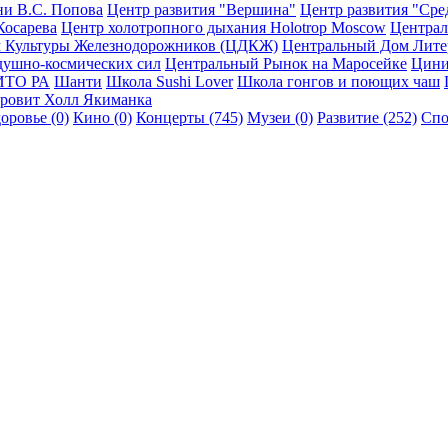
ни В.С. Попова
Центр развития "Вершина"
Центр развития "Ср
Косарева
Центр холотропного дыхания Holotrop Moscow
Централ
 Культуры Железнодорожников (ЦДКЖ)
Центральный Дом Литера
душно-космических сил
Центральный Рынок на Маросейке
Цини
ИТО РА
Шанти
Школа Sushi Lover
Школа гонгов и поющих чаш
ровит Холл Якиманка
оровье (0)
Кино (0)
Концерты (745)
Музеи (0)
Развитие (252)
Спо