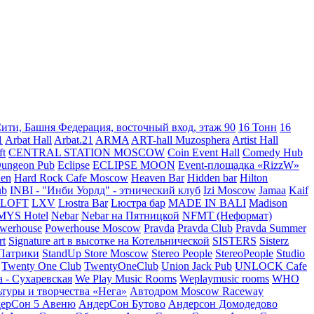
ти, Башня Федерация, восточный вход, этаж 90
16 Тонн
16
1
Arbat Hall
Arbat.21
ARMA
ART-hall Muzosphera
Artist Hall
ft
CENTRAL STATION MOSCOW
Coin Event Hall
Comedy Hub
ungeon Pub
Eclipse
ECLIPSE MOON
Event-площадка «RizzW»
hen
Hard Rock Cafe Moscow
Heaven Bar
Hidden bar
Hilton
ub
INBI - "Инби Уорлд" - этнический клуб
Izi Moscow
Jamaa
Kaif
yLOFT
LXV
Lюstra Bar
Lюстра бар
MADE IN BALI
Madison
MYS Hotel
Nebar
Nebar на Пятницкой
NFMT (Неформат)
werhouse
Powerhouse Moscow
Pravda
Pravda Club
Pravda Summer
rt
Signature art в высотке на Котельнической
SISTERS
Sisterz
 Патрики
StandUp Store Moscow
Stereo People
StereoPeople
Studio
Twenty One Club
TwentyOneClub
Union Jack Pub
UNLOCK Cafe
a - Сухаревская
We Play Music Rooms
Weplaymusic rooms
WHO
ьтуры и творчества «Нега»
Автодром Moscow Raceway
ерСон 5 Авеню
АндерСон Бутово
Андерсон Домодедово