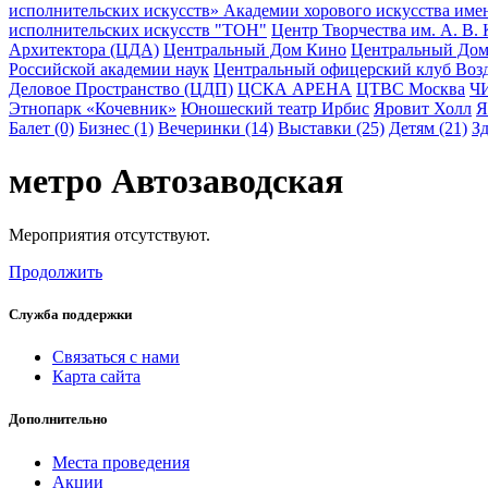
исполнительских искусств» Академии хорового искусства име
исполнительских искусств "ТОН"
Центр Творчества им. А. В. 
Архитектора (ЦДА)
Центральный Дом Кино
Центральный Дом
Российской академии наук
Центральный офицерский клуб Воз
Деловое Пространство (ЦДП)
ЦСКА АРЕНА
ЦТВС Москва
Ч
Этнопарк «Кочевник»
Юношеский театр Ирбис
Яровит Холл
Я
Балет (0)
Бизнес (1)
Вечеринки (14)
Выставки (25)
Детям (21)
Зд
метро Автозаводская
Мероприятия отсутствуют.
Продолжить
Служба поддержки
Связаться с нами
Карта сайта
Дополнительно
Места проведения
Акции