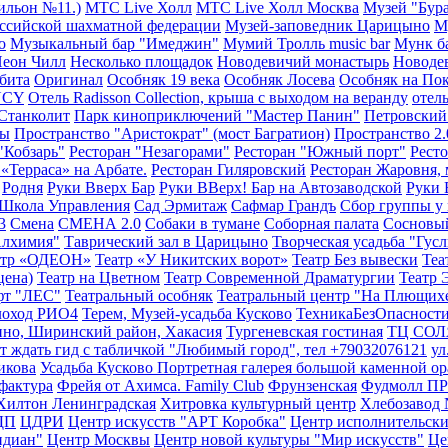
ильон №11.)
МТС Live Холл
МТС Live Холл Москва
Музей "Бур
ссийской шахматной федерации
Музей-заповедник Царицыно
М
о
Музыкальный бар "Имеджин"
Мумий Тролль music bar
Мунк б
еон Чилл
Несколько площадок
Новодевичий монастырь
Новоде
бита
Оригинал
Особняк 19 века
Особняк Лосева
Особняк на По
NCY
Отель Radisson Сollection, крыша с выходом на веранду
отель
Станколит
Парк киноприключений "Мастер Панин"
Петровский
ры
Пространство "Аристократ" (мост Багратион)
Пространство 2.
"Кобзарь"
Ресторан "Незагорами"
Ресторан "Южный порт"
Ресто
 «Терраса» на Арбате.
Ресторан Гиляровский
Ресторан Жаровня, 
Родня
Руки Вверх Бар
Руки ВВерх! Бар на Автозаводской
Руки 
 Школа Управления
Сад Эрмитаж
Сафмар Грандъ
Сбор группы у 
3
Смена
СМЕНА 2.0
Собаки в тумане
Соборная палата
Сосновый
Алхимия"
Таврический зал в Царицыно
Творческая усадьба "Гус
атр «ОДЕОН»
Театр «У Никитских ворот»
Театр Без вывески
Теа
цена)
Театр на Цветном
Театр Современной Драматургии
Театр 
фт "ЛЕС"
Театральный особняк
Театральный центр "На Плющих
лоход РИО4
Терем, Музей-усадьба Кусково
ТехникаБезОпасност
кино, Ширинский район, Хакасия
Тургеневская гостиная
ТЦ СОЛ
ет ждать гид с табличкой "Любимый город", тел +79032076121
ул
икова
Усадьба Кусково Портретная галерея большой каменной о
фактура
Фрейя от Ахимса. Family Club
Фрунзенская
Фудмолл П
Хилтон Ленинградская
Хитровка культурный центр
Хлебозавод
ДП
ЦДРИ
Центр искусств "АРТ Коробка"
Центр исполнительски
идиан"
Центр Москвы
Центр новой культуры "Мир искусств"
Це