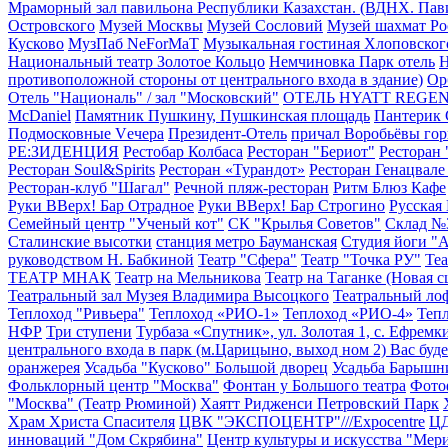
Мраморный зал павильона Республики Казахстан. (ВДНХ. Пав
Островского
Музей Москвы
Музей Сословий
Музей шахмат Ро
Кусково
МузПаб NeForMaT
Музыкальная гостиная Хлоповског
Национальный театр Золотое Кольцо
Немчиновка Парк отель
Н
противоположной стороны от центрального входа в здание)
Ор
Отель "Националь" / зал "Московский"
ОТЕЛЬ HYATT REGE
McDaniel
Памятник Пушкину, Пушкинская площадь
Пантерик 
Подмосковные Vечера
Президент-Отель
причал Воробьёвы го
РЕ:ЗИДЕНЦИЯ
Рестобар Колбаса
Ресторан "Бериот"
Ресторан 
Ресторан Soul&Spirits
Ресторан «Турандот»
Ресторан Генацвале
Ресторан-клуб "Шагал"
Речной пляж-ресторан
Ритм Блюз Кафе
Руки ВВерх! Бар Отрадное
Руки ВВерх! Бар Строгино
Русская
Семейный центр "Ученый кот"
СК "Крылья Советов"
Склад №
Сталинские высотки
станция метро Бауманская
Студия йоги "
руководством Н. Бабкиной
Театр "Сфера"
Театр "Точка РУ"
Те
ТЕАТР МНАК
Театр на Мельникова
Театр на Таганке (Новая с
Театральный зал Музея Владимира Высоцкого
Театральный ло
Теплоход "Ривьера"
Теплоход «РИО-1»
Теплоход «РИО-4»
Теп
НФР
Три ступени
Турбаза «Спутник», ул. Золотая 1, с. Ефрем
центрального входа в парк (м.Царицыно, выход ном 2) Вас буд
оранжерея
Усадьба "Кусково" Большой дворец
Усадьба Барышн
Фольклорный центр "Москва"
Фонтан у Большого театра
Фото
"Москва" (Театр Рюминой)
Хаятт Ридженси Петровский Парк
Храм Христа Спасителя
ЦВК "ЭКСПОЦЕНТР"///Expocentre
Ц
инноваций "Дом Скрябина"
Центр культуры и искусства "Мер