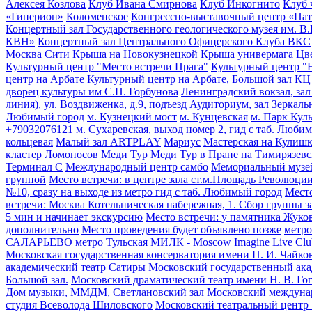
Алексея Козлова
Клуб Ивана Смирнова
Клуб Инкогнито
Клуб 
«Гиперион»
Коломенское
Конгрессно-выставочный центр «Па
Концертный зал Государственного геологического музея им. В
КВН»
Концертный зал Центрального Офицерского Клуба ВКС
Москва Сити
Крыша на Новокузнецкой
Крыша универмага Цв
Культурный центр "Место встречи Прага"
Культурный центр "
центр на Арбате
Культурный центр на Арбате, Большой зал
КЦ
дворец культуры им С.П. Горбунова
Ленинградский вокзал, зал
линия), ул. Воздвиженка, д.9, подъезд Аудиториум, зал Зеркал
Любимый город
м. Кузнецкий мост
м. Кунцевская
м. Парк Кул
+79032076121
м. Сухаревская, выход номер 2, гид с таб. Люби
кольцевая
Малый зал ARTPLAY
Мариус
Мастерская на Кулиш
кластер Ломоносов
Меди Тур
Меди Тур в Пране на Тимирязевс
Терминал С
Международный центр самбо
Мемориальный музей
группой
Место встречи: в центре зала ст.м.Площадь Революции
№10, сразу на выходе из метро гид с таб. Любимый город
Место
встречи: Москва Котельническая набережная, 1. Сбор группы з
5 мин и начинает экскурсию
Место встречи: у памятника Жук
дополнительно
Место проведения будет объявлено позже
метро
САЛАРЬЕВО
метро Тульская
МИЛК - Moscow Imagine Live Clu
Московская государственная консерватория имени П. И. Чайко
академический театр Сатиры
Московский государственный ака
Большой зал.
Московский драматический театр имени Н. В. Го
Дом музыки, ММДМ, Светлановский зал
Московский междуна
студия Всеволода Шиловского
Московский театральный центр