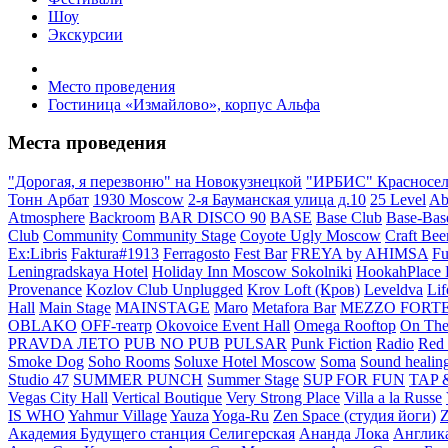
Шоу
Экскурсии
Место проведения
Гостиница «Измайлово», корпус Альфа
Места проведения
"Дорогая, я перезвоню" на Новокузнецкой
"ИРБИС" Красносел
Тонн Арбат
1930 Moscow
2-я Бауманская улица д.10
25 Level
Ab
Atmosphere
Backroom
BAR DISCO 90
BASE
Base Club
Base-Bas
Club
Community
Community Stage
Coyote Ugly Moscow
Craft Bee
Ex:Libris
Faktura#1913
Ferragosto
Fest Bar
FREYA by AHIMSA
Fu
Leningradskaya Hotel
Holiday Inn Moscow Sokolniki
HookahPlace D
Provenance
Kozlov Club Unplugged
Krov Loft (Кров)
Leveldva
Lif
Hall
Main Stage
MAINSTAGE
Maro
Metafora Bar
MEZZO FORT
OBLAKO
OFF-театр
Okovoice Event Hall
Omega Rooftop
On The
PRAVDA ЛЕТО
PUB NO PUB
PULSAR
Punk Fiction
Radio
Red 
Smoke Dog
Soho Rooms
Soluxe Hotel Moscow
Soma
Sound healing
Studio 47
SUMMER PUNCH
Summer Stage
SUP FOR FUN
TAP 
Vegas City Hall
Vertical Boutique
Very Strong Place
Villa a la Russe
IS WHO
Yahmur Village
Yauza
Yoga-Ru
Zen Space (студия йоги)
Z
Академия Будущего станция Селигерская
Ананда Лока
Англика