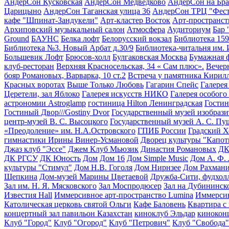
АндерСон Кусковская
АндерСон Медведково
АндерСон на Бра
Царицыно
АндерСон Таганская улица 36
АндерСон ТРЦ "Фест
кафе "Шпинат-Зандукели"
Арт-кластер Восток
Арт-пространств
Архиповский музыкальный салон
Атмосфера
Аудиториум
Бар
Ground
БАУНС
Белка лофт
Белорусский вокзал
Библиотека 159
Библиотека №3. Новый Арбат д.30/9
Библиотека-читальня им. 
Большевик Лофт
Брюсов-холл
Булгаковская Москва
Бумажная 
клуб-ресторан
Верхняя Красносельская, 34 « Сам плюс».
Вечер
бояр Романовых, Варварка, 10 ст.2
Встреча у памятника Кири
Красных воротах
Выше Только Любовь
Гагарин Спейс
Галерея
Церетели, зал Яблоко
Галерея искусств НИКО
Галерея особого
астрономии Astroglamp
гостиница Hilton Ленинградская
Гостин
Гостиный Двор///Gostiny Dvor
Государственный музей изобрази
центр-музей В. С. Высоцкого
Государственный музей А. С. П
«Преодоление» им. Н.А.Островского
ГПИБ России
Градский Х
гимнастики Ирины Винер-Усмановой
Дворец культуры "Капот
Джаз клуб "Эссе"
Джем Клуб Мьюзик
Династия Романовых
ДК
ДК РГСУ
ДК Юность
Дом
Дом 16
Дом Simple Music
Дом А. Ф.
культуры "Стимул"
Дом Н.В. Гоголя
Дом Нирнзее
Дом Рахман
Щепкина
Дом-музей Марины Цветаевой
Дружба-Сити, фудхол
Зал им. Н. Я. Мясковского
Зал Моспродюсер
Зал на Дубининск
Известия Hall
Иммерсивное арт-пространство Lumina
Иммерсив
Католическая церковь святой Ольги
Кафе Баловень
Квартира с
концертный зал павильон Казахстан
киноклуб Эльдар
кинокон
Клуб "Город"
Клуб "Огород"
Клуб "Петрович"
Клуб "Свобода"