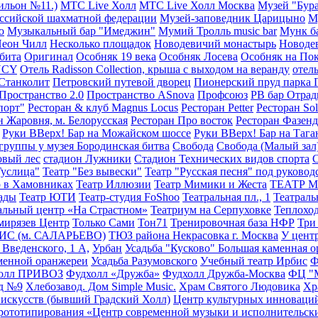
ильон №11.)
МТС Live Холл
МТС Live Холл Москва
Музей "Бур
ссийской шахматной федерации
Музей-заповедник Царицыно
М
о
Музыкальный бар "Имеджин"
Мумий Тролль music bar
Мунк б
еон Чилл
Несколько площадок
Новодевичий монастырь
Новоде
бита
Оригинал
Особняк 19 века
Особняк Лосева
Особняк на По
NCY
Отель Radisson Сollection, крыша с выходом на веранду
отель
Станколит
Петровский путевой дворец
Пионерский пруд парка 
Пространство 2.0
Пространство ASnova
Профсоюз
РВ бар Отрад
порт"
Ресторан & клуб Magnus Locus
Ресторан Petter
Ресторан Sol
н Жаровня, м. Белорусская
Ресторан Про восток
Ресторан Фазенд
Руки ВВерх! Бар на Можайском шоссе
Руки ВВерх! Бар на Тага
группы у музея Бородинская битва
Свобода
Свобода (Малый зал
овый лес
стадион Лужники
Стадион Технических видов спорта
С
Гуслица"
Театр "Без вывески"
Театр "Русская песня" под руково
р в Хамовниках
Театр Иллюзии
Театр Мимики и Жеста
ТЕАТР 
ады
Театр ЮТИ
Театр-студия FoShoo
Театральная пл., 1
Театраль
альный центр «На Страстном»
Театриум на Серпуховке
Теплоход
мирязев Центр
Только Сами
Тон71
Тренировочная база НФР
Три
ИС (м. САЛАРЬЕВО)
ТЮЗ района Некрасовка г. Москва
У центр
. Введенского, 1 А,
Урбан
Усадьба "Кусково" Большая каменная 
аменной оранжереи
Усадьба Разумовского
Учебный театр Ирбис
Ф
олл ПРИВОЗ
Фудхолл «Дружба»
Фудхолл Дружба-Москва
ФЦ "М
д №9
Хлебозавод. Дом Simple Music.
Храм Святого Людовика
Хр
 искусств (бывший Градский Холл)
Центр культурных инноваци
рототипирования «Центр современной музыки и исполнительски