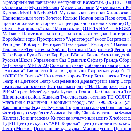
Мраморный зал павильона Республики Казахстан. (ВДНХ. Пав
Островского
Музей Москвы
Музей Сословий
Музей шахмат Ро
Кусково
МузПаб NeForMaT
Музыкальная гостиная Хлоповског
Национальный театр Золотое Кольцо
Немчиновка Парк отель
Н
противоположной стороны от центрального входа в здание)
Ор
Отель "Националь" / зал "Московский"
ОТЕЛЬ HYATT REGE
McDaniel
Памятник Пушкину, Пушкинская площадь
Пантерик 
Воробьёвы горы
Пространство "Аристократ" (мост Багратион)
Ресторан "Кобзарь"
Ресторан "Незагорами"
Ресторан "Южный 
Генацвале «Терраса» на Арбате.
Ресторан Гиляровский
Рестора
Кафе
Родня
Руки Вверх Бар
Руки ВВерх! Бар на Автозаводской
Русская Школа Управления
Сад Эрмитаж
Сафмар Грандъ
Сбор 
№3
Смена
СМЕНА 2.0
Собаки в тумане
Соборная палата
Сосн
"Алхимия"
Таврический зал в Царицыно
Творческая усадьба "
«ОДЕОН»
Театр «У Никитских ворот»
Театр Без вывески
Теат
Театр на Цветном
Театр Современной Драматургии
Театр Эстр
Театральный особняк
Театральный центр "На Плющихе"
Театр
РИО4
Терем, Музей-усадьба Кусково
ТехникаБезОпасности
Ти
Ширинский район, Хакасия
Тургеневская гостиная
ТЦ СОЛЯР
ждать гид с табличкой "Любимый город", тел +79032076121
ул
Барышникова
Усадьба Кусково Портретная галерея большой к
Фотофактура
Фрейя от Ахимса. Family Club
Фрунзенская
Фудм
Хилтон Ленинградская
Хитровка культурный центр
Хлебозаво
ЦДРИ
Центр искусств "АРТ Коробка"
Центр исполнительских
Центр Москвы
Центр новой культуры "Мир искусств"
Центр п