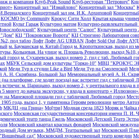
чиж и компания
Клуб-Peak Sound
Клуб-ресторан "Петрович"
Кни
триот»
Концертный зал "Измайлово"
Концертный зал "Москва"
К
.И.Вернадского
Концертный зал им. И.К. Архиповой
Концертный
КОСМО by Community
Крокус Сити Холл
Крытая крыша униве
етной
Культ Гараж
Культурно матом
Культурно-развлекательный
Новослободский"
Культурный центр "Салют"
Культурный цент
 "Дом"
КЦ "Покровские Ворота"
КЦ Строгино
Лаборатория сов
 №2, под табло
Лофт
Лофт AG URBAN
Лофт Sold Out
Лофт АУ
ьный
м. Бауманская
м. Китай-Город
м. Кропоткинская, выход из м
ьтуры, Кольцевая. На улице
м. Площадь Революции, выход №10, с
мый город
м. Сухаревская, выход номер 2, гид с таб. Любимый г
ках
МБУК Сельский дом культуры "Горки-10"
МВЦ "КРОКУС Э
кой
Меди Тур в студии Like a Bird
Меди Тур на Смоленской
Мед
 А. Н. Скрябина, Большой Зал
Мемориальный музей А. Н. Скря
 (на платформе, где ходят поезда) вас встретит гид с табличкой
 встречи: м. Царицыно, выход номер 2, у центрального входа в 
а 5 минут до начала экскурсии, у входа в кинотеатр « Иллюзион
ову на Манежной площади гид с табличкой Любимый город
Место
 1905 года, выход 1, у памятника Героям революции
метро Автоз
b
МКДЦ «на Грина»
Мо[три]
Модная среда 1823
Моряк и Чайка 
вского
Московская государственная консерватория имени П. И. 
демический театр танца Гжель
Московский Детский Театр Эстр
голя
Московский квартал красных фонарей
Московский междун
родный Дом музыки, ММДМ, Театральный зал
Московский Пла
 "Вишнёвый сад"
Московский художественный театр комедии
Мо