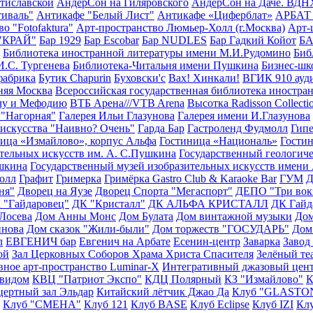
тиславской
АндерСон на Гиляровского
АндерСон на Даче. ВДН
иваль"
Антикафе "Белый Лист"
Антикафе «Циферблат»
АРБАТ 
о "Fotofaktura"
Арт-пространство Люмьер-Холл (г.Москва)
Арт-
 "КРАЙ"
Бар 1929
Бар Escobar
Бар NUDLES
Бар Гадкий Койот
Б
Библиотека иностранной литературы имени М.И.Рудомино
Биб
И.С. Тургенева
Библиотека-Читальня имени Пушкина
Бизнес-ш
фабрика
Бутик Chapurin
Буховски'с
Вах! Хинкали!
ВГИК 910 ауд
няя Москва
Всероссийская государственная библиотека иностра
ллу и Мефодию
ВТБ Арена///VTB Arena
Высотка Radisson Collecti
 "Нагорная"
Галерея Ильи Глазунова
Галерея имени И.Глазунова
 искусства "Наивно? Очень"
Гарда Бар
Гастроленд Фудмолл
Гип
ица «Измайлово», корпус Альфа
Гостиница «Националь»
Гостин
тельных искусств им. А. С.Пушкина
Государственный геологиче
ушкина
Государственный музей изобразительных искусств имени
олл
Графит
Гримерка
Гримёрка Gastro Club & Karaoke Bar
ГУМ
ня"
Дворец на Яузе
Дворец Спорта "Мегаспорт"
ДЕПО "Три вок
 "Гайдаровец"
ДК "Кристалл"
ДК АЛЬФА КРИСТАЛЛ
ДК Гайд
 Лосева
Дом Анны Монс
Дом Булата
Дом винтажной музыки
Дом
инова
Дом сказок "Жили-были"
Дом торжеств "ГОСУДАРЬ"
Дом
л
ЕВГЕНИЧ бар
Евгенич на Арбате
Есенин-центр
Заварка
Завод
ой
Зал Церковных Соборов Храма Христа Спасителя
Зелёный те
ное арт-пространство Luminar-X
Интегративный джазовый цен
 видом
КВЦ "Патриот Экспо"
КДЦ Полярный
КЗ "Измайлово"
К
цертный зал Эльдар
Китайский лётчик Джао Да
Клуб "GLAST
Клуб "СМЕНА"
Клуб 121
Клуб BASE
Клуб Eclipse
Клуб IZI
Кл