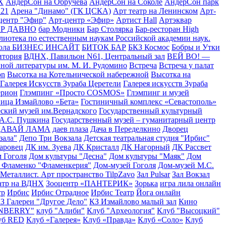
Х
АндерСон на Обручева
АндерСон на Соколе
АндерСон парк
21
Арена "Динамо" (ГК ЦСКА)
Арт театр на Ленинском
Арт-
центр "Эфир"
Арт-центр «Эфир»
Артист Hall
Артэквар
АР ДАВНО
бар Модники
Бар Столярка
Бар-ресторан High
лиотека по естественным наукам Российской академии наук.
кола БИЗНЕС ИНСАЙТ
БИТОК БАР
БКЗ Космос
Бобры и Утки
итория
ВДНХ, Павильон N61, Центральный зал
ВЕЙ ВО! —
нной литературы им. М. И. Рудомино
Встреча
Встреча у палат
on
Высотка на Котельнической набережной
Высотка на
Галерея Искусств Зураба Церетели
Галерея искусств Зураба
ерион
Глэмпинг «Просто COSMOS»
Глэмпинг и музей
ица Измайлово «Бета»
Гостиничный комплекс «Севастополь»
ский музей им.Вернадского
Государственный культурный
 А.С. Пушкина
Государственный музей – гуманитарный центр
ДАВАЙ ЛАМА
даев плаза
Дача в Переделкино
Дворец
зала"
Депо Три Вокзала
Детская театральная студия "Ирбис"
аровец
ДК им. Зуева
ДК Кристалл
ДК Нагорный
ДК Рассвет
 Гоголя
Дом культуры "Десна"
Дом культуры "Маяк"
Дом
 Фламенко "Фламенкерия"
Дом-музей Гоголя
Дом-музей М.С.
 Металлист. Арт пространство TilpZavo
Зал Pulsar
Зал Вокзал
атр на ВДНХ
Зооцентр «ПАНТЕРИК»
Зорька
игра лила онлайн
тр
Ирбис
Ирбис Отрадное
Ирбис Театр
Йога онлайн
З Галереи "Другое Дело"
КЗ Измайлово малый зал
Кино
ONBERRY"
клуб "Алиби"
Клуб "Археология"
Клуб "Высоцкий"
уб RED
Клуб «Галерея»
Клуб «Правда»
Клуб «Соло»
Клуб