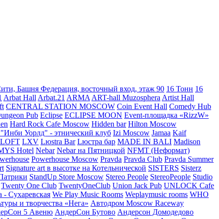
ти, Башня Федерация, восточный вход, этаж 90
16 Тонн
16
1
Arbat Hall
Arbat.21
ARMA
ART-hall Muzosphera
Artist Hall
ft
CENTRAL STATION MOSCOW
Coin Event Hall
Comedy Hub
ungeon Pub
Eclipse
ECLIPSE MOON
Event-площадка «RizzW»
hen
Hard Rock Cafe Moscow
Hidden bar
Hilton Moscow
 "Инби Уорлд" - этнический клуб
Izi Moscow
Jamaa
Kaif
yLOFT
LXV
Lюstra Bar
Lюстра бар
MADE IN BALI
Madison
MYS Hotel
Nebar
Nebar на Пятницкой
NFMT (Неформат)
werhouse
Powerhouse Moscow
Pravda
Pravda Club
Pravda Summer
rt
Signature art в высотке на Котельнической
SISTERS
Sisterz
 Патрики
StandUp Store Moscow
Stereo People
StereoPeople
Studio
Twenty One Club
TwentyOneClub
Union Jack Pub
UNLOCK Cafe
a - Сухаревская
We Play Music Rooms
Weplaymusic rooms
WHO
ьтуры и творчества «Нега»
Автодром Moscow Raceway
ерСон 5 Авеню
АндерСон Бутово
Андерсон Домодедово