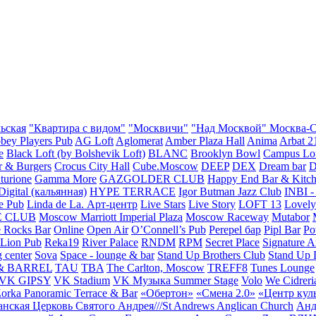
ьская
"Квартира с видом"
"Москвичи"
"Над Москвой" Москва-Си
bey Players Pub
AG Loft
Aglomerat
Amber Plaza Hall
Anima
Arbat 2
e
Black Loft (by Bolshevik Loft)
BLANC
Brooklyn Bowl
Campus Lo
r & Burgers
Crocus City Hall
Cube.Moscow
DEEP
DEX
Dream bar
D
turione
Gamma More
GAZGOLDER CLUB
Happy End Bar & Kitc
igital (кальянная)
HYPE TERRACE
Igor Butman Jazz Club
INBI -
e Pub
Linda de La. Арт-центр
Live Stars
Live Story
LOFT 13
Lovel
E CLUB
Moscow Marriott Imperial Plaza
Moscow Raceway
Mutabor
 Rocks Bar
Online
Open Air
O’Connell’s Pub
Perepel бар
Pipl Bar
Po
Lion Pub
Reka19
River Palace
RNDM
RPM
Secret Place
Signature A
 center
Sova
Space - lounge & bar
Stand Up Brothers Club
Stand Up
& BARREL
TAU
TBA
The Carlton, Moscow
TREFF8
Tunes Lounge
VK GIPSY
VK Stadium
VK Музыка Summer Stage
Volo
We Cidreri
orka Panoramic Terrace & Bar
«Обертон»
«Смена 2.0»
«Центр кул
нская Церковь Святого Андрея///St Andrews Anglican Church
Анд