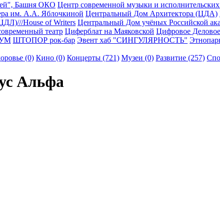
тей", Башня ОКО
Центр современной музыки и исполнительских
ра им. А.А. Яблочкиной
Центральный Дом Архитектора (ЦДА)
Л)///House of Writers
Центральный Дом учёных Российской ак
современный театр
Циферблат на Маяковской
Цифровое Деловое
УМ
ШТОПОР рок-бар
Эвент хаб "СИНГУЛЯРНОСТЬ"
Этнопар
оровье (0)
Кино (0)
Концерты (721)
Музеи (0)
Развитие (257)
Спо
ус Альфа