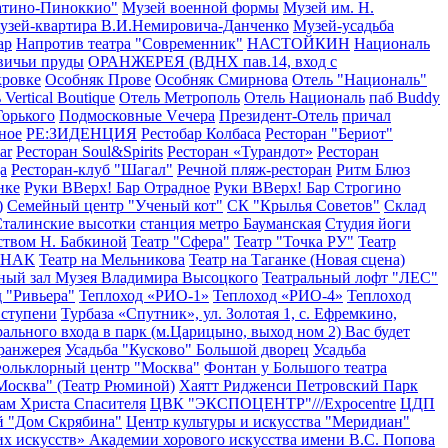
атино-Пиноккио"
Музей военной формы
Музей им. Н.
узей-квартира В.И.Немировича-Данченко
Музей-усадьба
ар
Напротив театра "Современник"
НАСТОЙКИН
Националь
вичьи пруды
ОРАНЖЕРЕЯ (ВДНХ пав.14, вход с
кровке
Особняк Прове
Особняк Смирнова
Отель "Националь"
 Vertical Boutique
Отель Метрополь
Отель Националь
паб Buddy
Горького
Подмосковные Vечера
Президент-Отель
причал
ное
РЕ:ЗИДЕНЦИЯ
Рестобар Колбаса
Ресторан "Бериот"
ar
Ресторан Soul&Spirits
Ресторан «Турандот»
Ресторан
а
Ресторан-клуб "Шагал"
Речной пляж-ресторан
Ритм Блюз
нке
Руки ВВерх! Бар Отрадное
Руки ВВерх! Бар Строгино
)
Семейный центр "Ученый кот"
СК "Крылья Советов"
Склад
талинские высотки
станция метро Бауманская
Студия йоги
дством Н. Бабкиной
Театр "Сфера"
Театр "Точка РУ"
Театр
МНАК
Театр на Мельникова
Театр на Таганке (Новая сцена)
ный зал Музея Владимира Высоцкого
Театральный лофт "ЛЕС"
 "Ривьера"
Теплоход «РИО-1»
Теплоход «РИО-4»
Теплоход
 ступени
Турбаза «Спутник», ул. Золотая 1, с. Ефремкино,
ального входа в парк (м.Царицыно, выход ном 2) Вас будет
оранжерея
Усадьба "Кусково" Большой дворец
Усадьба
ольклорный центр "Москва"
Фонтан у Большого театра
осква" (Театр Рюминой)
Хаятт Ридженси Петровский Парк
ам Христа Спасителя
ЦВК "ЭКСПОЦЕНТР"///Expocentre
ЦДП
й "Дом Скрябина"
Центр культуры и искусства "Меридиан"
х искусств» Академии хорового искусства имени В.С. Попова