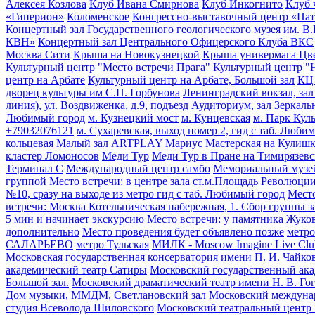
Алексея Козлова
Клуб Ивана Смирнова
Клуб Инкогнито
Клуб 
«Гиперион»
Коломенское
Конгрессно-выставочный центр «Па
Концертный зал Государственного геологического музея им. В
КВН»
Концертный зал Центрального Офицерского Клуба ВКС
Москва Сити
Крыша на Новокузнецкой
Крыша универмага Цв
Культурный центр "Место встречи Прага"
Культурный центр "
центр на Арбате
Культурный центр на Арбате, Большой зал
КЦ
дворец культуры им С.П. Горбунова
Ленинградский вокзал, зал
линия), ул. Воздвиженка, д.9, подъезд Аудиториум, зал Зеркал
Любимый город
м. Кузнецкий мост
м. Кунцевская
м. Парк Кул
+79032076121
м. Сухаревская, выход номер 2, гид с таб. Люби
кольцевая
Малый зал ARTPLAY
Мариус
Мастерская на Кулиш
кластер Ломоносов
Меди Тур
Меди Тур в Пране на Тимирязевс
Терминал С
Международный центр самбо
Мемориальный музей
группой
Место встречи: в центре зала ст.м.Площадь Революции
№10, сразу на выходе из метро гид с таб. Любимый город
Место
встречи: Москва Котельническая набережная, 1. Сбор группы з
5 мин и начинает экскурсию
Место встречи: у памятника Жук
дополнительно
Место проведения будет объявлено позже
метро
САЛАРЬЕВО
метро Тульская
МИЛК - Moscow Imagine Live Clu
Московская государственная консерватория имени П. И. Чайко
академический театр Сатиры
Московский государственный ака
Большой зал.
Московский драматический театр имени Н. В. Го
Дом музыки, ММДМ, Светлановский зал
Московский междуна
студия Всеволода Шиловского
Московский театральный центр