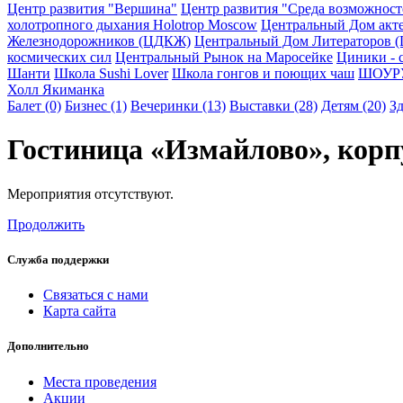
Центр развития "Вершина"
Центр развития "Среда возможнос
холотропного дыхания Holotrop Moscow
Центральный Дом акте
Железнодорожников (ЦДКЖ)
Центральный Дом Литераторов (ЦД
космических сил
Центральный Рынок на Маросейке
Циники - 
Шанти
Школа Sushi Lover
Школа гонгов и поющих чаш
ШОУР
Холл Якиманка
Балет (0)
Бизнес (1)
Вечеринки (13)
Выставки (28)
Детям (20)
Зд
Гостиница «Измайлово», корп
Мероприятия отсутствуют.
Продолжить
Служба поддержки
Связаться с нами
Карта сайта
Дополнительно
Места проведения
Акции