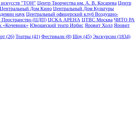
 искусств "ТОН"
Центр Творчества им. А. В. Косарева
Центр
Центральный Дом Кино
Центральный Дом Культуры
адемии наук
Центральный офицерский клуб Воздушно-
 Пространство (ЦДП)
ЦСКА АРЕНА
ЦТВС Москва
ЧИТО РА
к «Кочевник»
Юношеский театр Ирбис
Яровит Холл
Яровит
рт (26)
Театры (41)
Фестивали (8)
Шоу (45)
Экскурсии (1834)