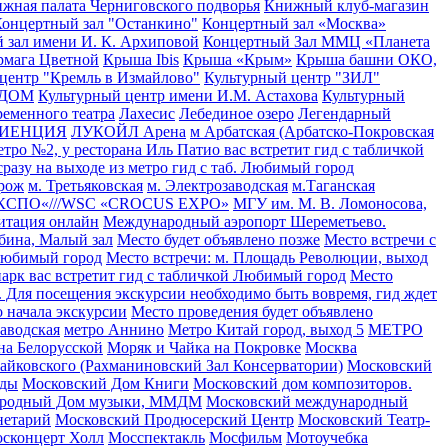
жная палата Черниговского подворья
Книжный клуб-магазин
онцертный зал "Останкино"
Концертный зал «Москва»
 зал имени И. К. Архиповой
Концертный Зал ММЦ «Планета
рмага Цветной
Крыша Ibis
Крыша «Крым»
Крыша башни ОКО,
 центр "Кремль в Измайлово"
Культурный центр "ЗИЛ"
р ДОМ
Культурный центр имени И.М. Астахова
Культурный
ременного театра
Лахесис
Лебединое озеро
Легендарный
ДИЕНЦИЯ
ЛУКОЙЛ Арена
м Арбатская (Арбатско-Покровская
етро №2, у ресторана Иль Патио вас встретит гид с табличкой
разу на выходе из метро гид с таб. Любимый город
орож
м. Третьяковская
м. Электрозаводская
м.Таганская
КСПО«///WSC «CROCUS EXPO»
МГУ им. М. В. Ломоносова,
итация онлайн
Международный аэропорт Шереметьево.
бина, Малый зал
Место будет объявлено позже
Место встречи с
 Любимый город
Место встречи: м. Площадь Революции, выход
парк вас встретит гид с табличкой Любимый город
Место
». Для посещения экскурсии необходимо быть вовремя, гид ждет
 начала экскурсии
Место проведения будет объявлено
аводская
метро Аннино
Метро Китай город, выход 5
МЕТРО
на Белорусской
Моряк и Чайка на Покровке
Москва
Чайковского (Рахманиновский Зал Консерватории)
Московский
ады
Московский Дом Книги
Московский дом композиторов.
ародный Дом музыки, ММДМ
Московский международный
нетарий
Московский Продюсерский Центр
Московский Театр-
сконцерт Холл
Мосспектакль
Мосфильм
Мотоучебка